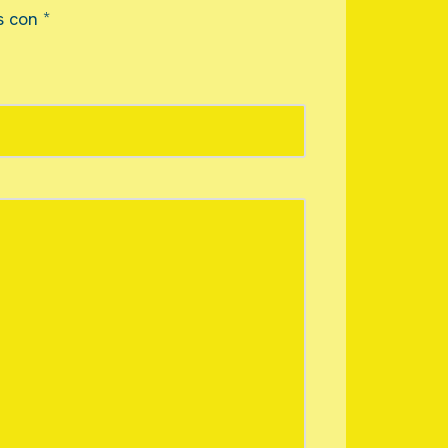
s con
*